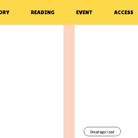
ORY
READING
EVENT
ACCESS
イベント
NUTS FACTORYのこと
セブンナッツスタジアム誕生！
WAKUWAKU
NUTS FACTORYのこと
フェステ
Uncategorized