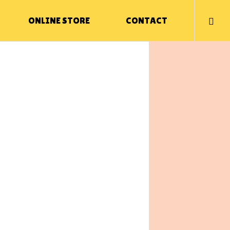
ONLINE STORE
CONTACT
NUTS FACTORYのこと
NUTS FACTORYのこと
セブンナッツスタジアム、優先交渉権獲
得！
WAKUWAKU
WA
コラボ商品
小田急百貨店 SHINJUKU DELISH PARK店 O