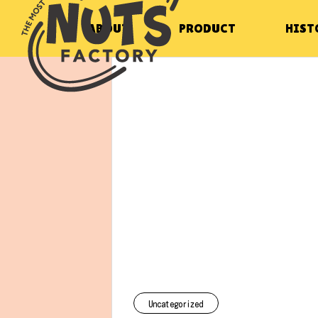
ABOUT
PRODUCT
HIST
イベント
WAKUWAKU
LISH PARK店 O
【上毛新聞掲載】イセサキドリーム
Uncategorized