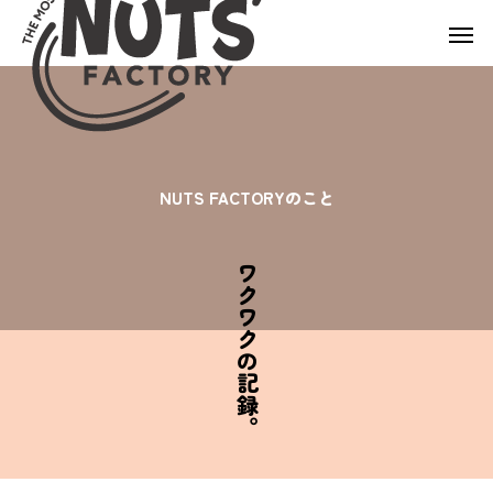
N
U
T
S
F
A
C
T
O
R
Y
の
こ
と
ワクワクの記録。